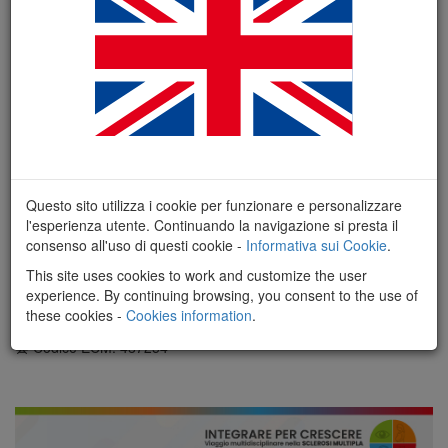
Slow Dermoscopy 10
Slow Dermoscopy vuole essere un corso in cui all’esposizione di
vari temi inerenti alla dermatoscopia, si vuole applicare una
filosofia slow che per noi vuol dire: approfondire gli argomenti con
calma dedicando particolare attenzione alla discussio...
Questo sito utilizza i cookie per funzionare e personalizzare
Iscriviti
Dettagli
Vedi programma
l'esperienza utente. Continuando la navigazione si presta il
consenso all'uso di questi cookie -
Informativa sui Cookie
.
Dal 04/09/2026 al 05/09/2026
This site uses cookies to work and customize the user
Location: Coccaglio
experience. By continuing browsing, you consent to the use of
these cookies -
Cookies information
.
Crediti: 6.30
Codice ECM: 487254